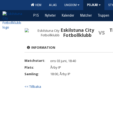
HEM
A-LAG
UNGDOM
POJKAR
ST
P15
Nyheter
Kalender
Matcher
Truppen
Eskilstuna City
T
vs
Fotbollklubb
INFORMATION
Matchstart:
ons 03 juni, 18:40
Plats:
Årby IP
Samling:
18:00, Årby IP
<< Tillbaka