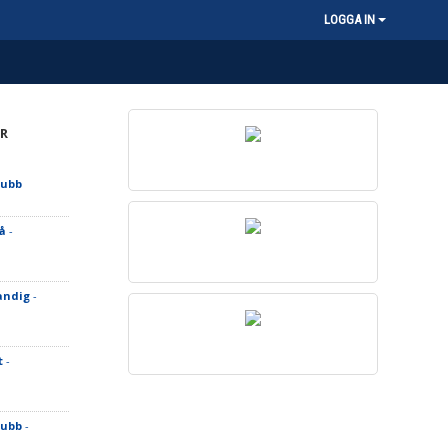
LOGGA IN
R
lubb
å
-
Randig
-
t
-
lubb
-