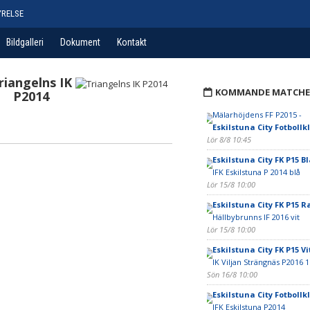
YRELSE
Bildgalleri
Dokument
Kontakt
riangelns IK
KOMMANDE MATCHE
P2014
Mälarhöjdens FF P2015 -
Eskilstuna City Fotbollk
Lör 8/8 10:45
Eskilstuna City FK P15 Bl
IFK Eskilstuna P 2014 blå
Lör 15/8 10:00
Eskilstuna City FK P15 
Hällbybrunns IF 2016 vit
Lör 15/8 10:00
Eskilstuna City FK P15 Vi
IK Viljan Strängnäs P2016 1
Sön 16/8 10:00
Eskilstuna City Fotbollk
IFK Eskilstuna P2014