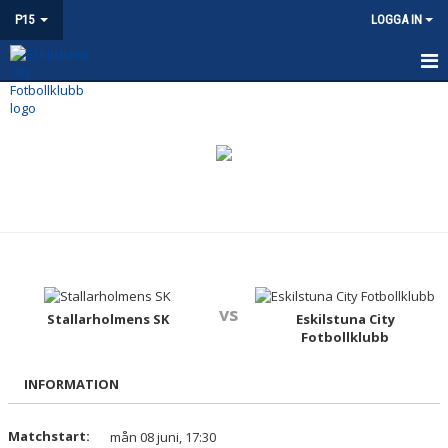
P15
LOGGA IN
P15
NYHETER
KALENDER
MATCHER
TRUPPEN
vs
BILDGALLERI
Stallarholmens SK
Eskilstuna City
Fotbollklubb
DOKUMENT
INFORMATION
KONTAKT
Matchstart:
mån 08 juni, 17:30