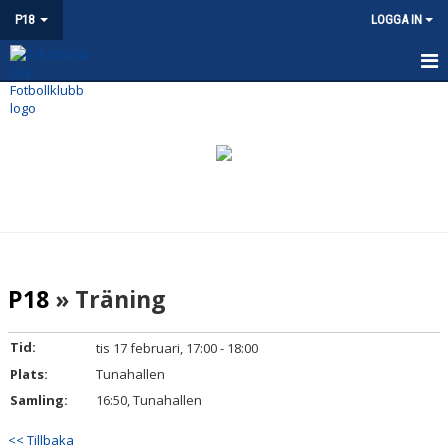
P18
LOGGA IN
HEM
NYHETER
KALENDER
MATCHER
TRUPPEN
P18
» Träning
BILDGALLERI
Tid:
tis 17 februari, 17:00 - 18:00
DOKUMENT
Plats:
Tunahallen
Samling:
16:50, Tunahallen
KONTAKT
<< Tillbaka