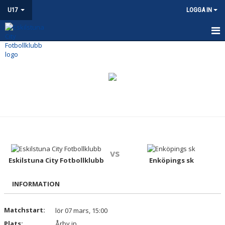
U17
LOGGA IN
HEM
NYHETER
KALENDER
MATCHER
TRUPPEN
vs
BILDGALLERI
Eskilstuna City Fotbollklubb
Enköpings sk
DOKUMENT
INFORMATION
KONTAKT
Matchstart:
lör 07 mars, 15:00
Plats:
Årby ip