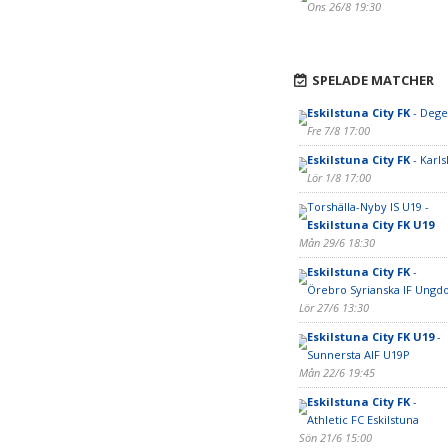
Ons 26/8 19:30
SPELADE MATCHER
Eskilstuna City FK
- Deger
Fre 7/8 17:00
Eskilstuna City FK
- Karls
Lör 1/8 17:00
Torshälla-Nyby IS U19 -
Eskilstuna City FK U19
Mån 29/6 18:30
Eskilstuna City FK
-
Örebro Syrianska IF Ung
Lör 27/6 13:30
Eskilstuna City FK U19
-
Sunnersta AIF U19P
Mån 22/6 19:45
Eskilstuna City FK
-
Athletic FC Eskilstuna
Sön 21/6 15:00