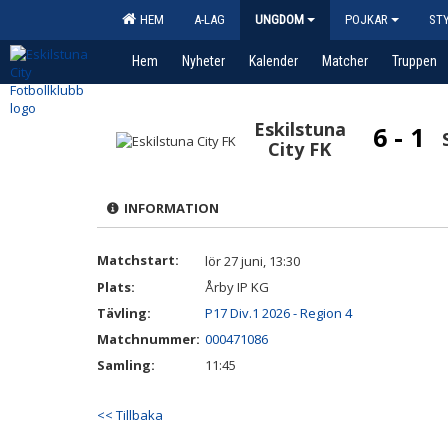
HEM
A-LAG
UNGDOM
POJKAR
ST
Hem
Nyheter
Kalender
Matcher
Truppen
Eskilstuna
6 - 1
City FK
INFORMATION
Matchstart:
lör 27 juni, 13:30
Plats:
Årby IP KG
Tävling:
P17 Div.1 2026 - Region 4
Matchnummer:
000471086
Samling:
11:45
<< Tillbaka