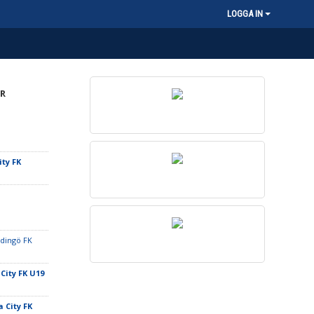
LOGGA IN
R
ity FK
idingö FK
City FK U19
 City FK