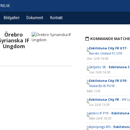
YRELSE
Bildgalleri
Dokument
Kontakt
Örebro
KOMMANDE MATCHE
Syrianska IF
Ungdom
Eskilstuna City FK U17
-
Nordic United FC U19
Ons 12/8 19:00
Skiljebo SK -
Eskilstuna C
Sön 16/8 14:30
Eskilstuna City FK U19
-
Västerås IK PU19
Mån 17/8
Eskilstuna City FK
- IFK L
Lör 22/8 13:30
Jäders IF P19 -
Eskilstuna 
Mån 24/8 18:30
Nyköpings BIS -
Eskilstuna