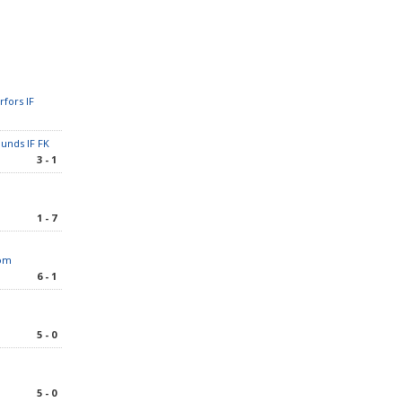
fors IF
lunds IF FK
3 - 1
1 - 7
dom
6 - 1
5 - 0
5 - 0