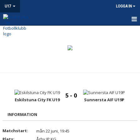
U17
LOGGA IN
HEM
NYHETER
KALENDER
MATCHER
TRUPPEN
5 - 0
BILDGALLERI
Eskilstuna City FK U19
Sunnersta AIF U19P
DOKUMENT
INFORMATION
KONTAKT
Matchstart:
mån 22 juni, 19:45
Plats:
Årby IP KG