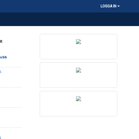
LOGGA IN
R
lubb
4
-
4