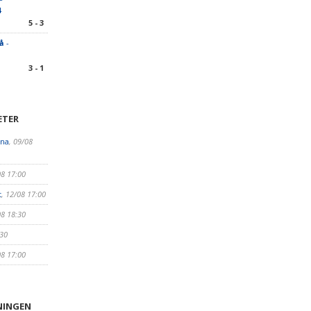
4
5 - 3
å
-
3 - 1
ETER
rna
, 09/08
08 17:00
t
, 12/08 17:00
08 18:30
:30
08 17:00
NINGEN