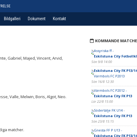
YRELSE
Bildgalleri
Dokument
Kontakt
KOMMANDE MATCHE
Assyriska ff -
Eskilstuna City Fotbollk
te, Gabriel, Majed, Vincent, Arvid,
Sön 9/8 14:00
Eskilstuna City FK P13/1
Värmbols FC P2013
Sön 16/8 12:30
Värmbols FC P2012 -
Eskilstuna City FK P13
 Jesse, Valle, Melwin, Boris, Algot, Neo.
Lör 22/8 15:00
Södertälje FK U14 -
Eskilstuna City FK P13
Sön 23/8 15:15
tliga matcher.
Gnesta FF P U13 -
Eskilstuna City FK P13/1