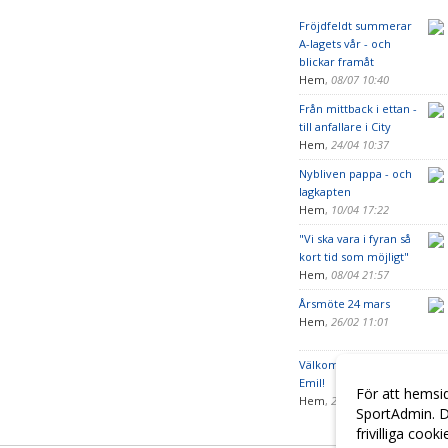
Fröjdfeldt summerar
A-lagets vår - och
blickar framåt
Hem
,
08/07 10:40
Från mittback i ettan -
till anfallare i City
Hem
,
24/04 10:37
Nybliven pappa - och
lagkapten
Hem
,
10/04 17:22
"Vi ska vara i fyran så
kort tid som möjligt"
Hem
,
08/04 21:57
Årsmöte 24 mars
Hem
,
26/02 11:01
Välkommen tillbaka,
Emil!
För att hemsi
Hem
,
20/01 22:16
SportAdmin. D
frivilliga cook