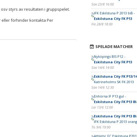
Sön 23/8 16:00
 osv styrs av resultaten i gruppspelet.
IFK Eskilstuna P 2013 blå -
Eskilstuna City FK P13
r eller förhinder kontakta Per
Fre 28/8 18:00
SPELADE MATCHER
Nyköpings BIS P12 -
Eskilstuna City FK P13
Sön 14/6 14:00
Eskilstuna City FK P13/1
Katrineholms SK FK 2013
Sön 14/6 12:30
Enhörna IF P13 gul -
Eskilstuna City FK P13 Bl
Lör 13/6 12:00
Eskilstuna City FK P13 Bl
IFK Eskilstuna P 2013 oran
Tis 9/6 19:00
Athletic FC Eskilstuna P201