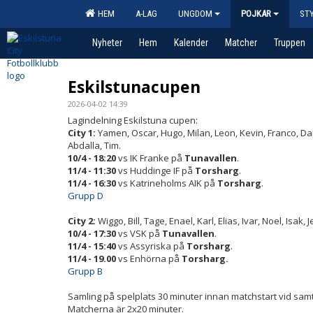
HEM
A-LAG
UNGDOM
POJKAR
ST
Nyheter
Hem
Kalender
Matcher
Truppen
Eskilstunacupen
2026-04-02 14:39
Lagindelning Eskilstuna cupen:
City 1:
Yamen, Oscar, Hugo, Milan, Leon, Kevin, Franco, Dan
Abdalla, Tim.
10/4 - 18:20
vs IK Franke på
Tunavallen
.
11/4 - 11:30
vs Huddinge IF på
Torsharg
.
11/4 - 16:30
vs Katrineholms AIK på
Torsharg
.
Grupp D
City 2:
Wiggo, Bill, Tage, Enael, Karl, Elias, Ivar, Noel, Isak,
10/4 - 17:30
vs VSK på
Tunavallen
.
11/4 - 15:40
vs Assyriska på
Torsharg
.
11/4 - 19.00
vs Enhörna på
Torsharg.
Grupp B
Samling på spelplats 30 minuter innan matchstart vid sam
Matcherna är 2x20 minuter.