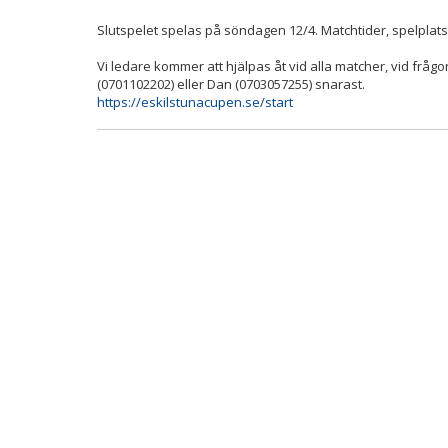
Slutspelet spelas på söndagen 12/4. Matchtider, spelplats
Vi ledare kommer att hjälpas åt vid alla matcher, vid frågo
(0701102202) eller Dan (0703057255) snarast.
https://eskilstunacupen.se/start