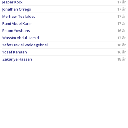
Jesper Kock
17 år
Jonathan Orrego
17 år
Merhawi Tesfaldet
17 år
Rami Abdel Karim
17 år
Rstom Yowhans
16 år
Wassim Abdul Hamid
17 år
Yafet Hiskiel Weldegebriel
16 år
Yosef Kanaan
16 år
Zakariye Hassan
18 år