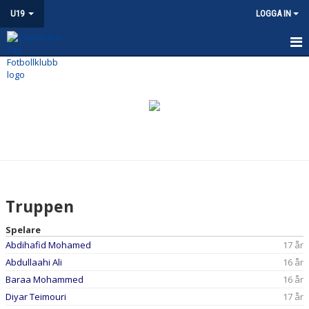
U19
LOGGA IN
HEM
NYHETER
KALENDER
MATCHER
TRUPPEN
Truppen
BILDGALLERI
Spelare
Abdihafid Mohamed
17 år
DOKUMENT
Abdullaahi Ali
16 år
KONTAKT
Baraa Mohammed
16 år
Diyar Teimouri
17 år