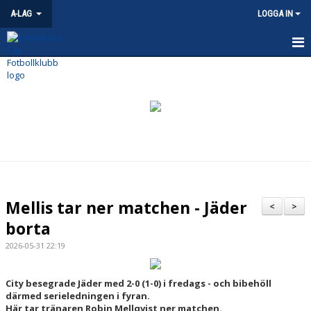
A-LAG
LOGGA IN
HEM
NYHETER
KALENDER
MATCHER
TRUPPEN
Mellis tar ner matchen - Jäder
<
>
BILDGALLERI
borta
2026-05-31 22:19
DOKUMENT
KONTAKT
City besegrade Jäder med 2-0 (1-0) i fredags - och bibehöll
därmed serieledningen i fyran.
Här tar tränaren Robin Mellqvist ner matchen.