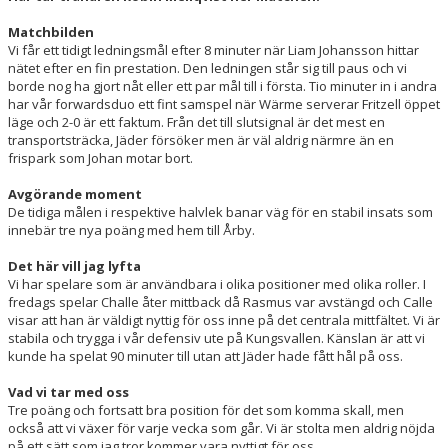
Matchbilden
Vi får ett tidigt ledningsmål efter 8 minuter när Liam Johansson hittar
nätet efter en fin prestation. Den ledningen står sig till paus och vi
borde nog ha gjort nåt eller ett par mål till i första. Tio minuter in i andra
har vår forwardsduo ett fint samspel när Wärme serverar Fritzell öppet
läge och 2-0 är ett faktum. Från det till slutsignal är det mest en
transportsträcka, Jäder försöker men är väl aldrig närmre än en
frispark som Johan motar bort.
Avgörande moment
De tidiga målen i respektive halvlek banar väg för en stabil insats som
innebär tre nya poäng med hem till Årby.
Det här vill jag lyfta
Vi har spelare som är användbara i olika positioner med olika roller. I
fredags spelar Challe åter mittback då Rasmus var avstängd och Calle
visar att han är väldigt nyttig för oss inne på det centrala mittfältet. Vi är
stabila och trygga i vår defensiv ute på Kungsvallen. Känslan är att vi
kunde ha spelat 90 minuter till utan att Jäder hade fått hål på oss.
Vad vi tar med oss
Tre poäng och fortsatt bra position för det som komma skall, men
också att vi växer för varje vecka som går. Vi är stolta men aldrig nöjda
på ett sätt som jag tror kommer vara nyttigt för oss.