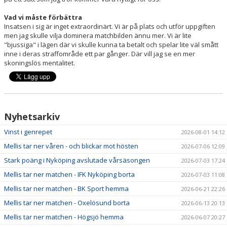
Vad vi måste förbättra
Insatsen i sig är inget extraordinärt. Vi är på plats och utför uppgiften
men jag skulle vilja dominera matchbilden ännu mer. Vi är lite
"bjussiga" i lägen där vi skulle kunna ta betalt och spelar lite väl smått
inne i deras straffområde ett par gånger. Där vill jag se en mer
skoningslös mentalitet.
Nyhetsarkiv
Vinst i genrepet
2026-08-01 14:12
Mellis tar ner våren - och blickar mot hösten
2026-07-06 12:09
Stark poäng i Nyköping avslutade vårsäsongen
2026-07-03 17:24
Mellis tar ner matchen - IFK Nyköping borta
2026-07-03 11:08
Mellis tar ner matchen - BK Sport hemma
2026-06-21 22:26
Mellis tar ner matchen - Oxelösund borta
2026-06-13 20:13
Mellis tar ner matchen - Högsjö hemma
2026-06-07 20:27