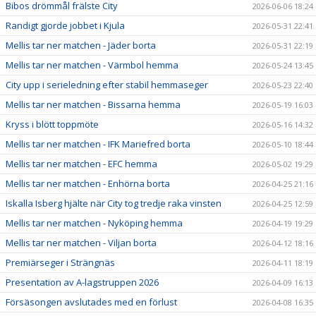
Bibos drömmål frälste City
2026-06-06 18:24
Randigt gjorde jobbet i Kjula
2026-05-31 22:41
Mellis tar ner matchen - Jäder borta
2026-05-31 22:19
Mellis tar ner matchen - Värmbol hemma
2026-05-24 13:45
City upp i serieledning efter stabil hemmaseger
2026-05-23 22:40
Mellis tar ner matchen - Bissarna hemma
2026-05-19 16:03
Kryss i blött toppmöte
2026-05-16 14:32
Mellis tar ner matchen - IFK Mariefred borta
2026-05-10 18:44
Mellis tar ner matchen - EFC hemma
2026-05-02 19:29
Mellis tar ner matchen - Enhörna borta
2026-04-25 21:16
Iskalla Isberg hjälte när City tog tredje raka vinsten
2026-04-25 12:59
Mellis tar ner matchen - Nyköping hemma
2026-04-19 19:29
Mellis tar ner matchen - Viljan borta
2026-04-12 18:16
Premiärseger i Strängnäs
2026-04-11 18:19
Presentation av A-lagstruppen 2026
2026-04-09 16:13
Försäsongen avslutades med en förlust
2026-04-08 16:35