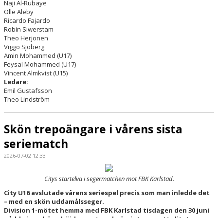
Naji Al-Rubaye
Olle Aleby
Ricardo Fajardo
Robin Siwerstam
Theo Herjonen
Viggo Sjöberg
Amin Mohammed (U17)
Feysal Mohammed (U17)
Vincent Almkvist (U15)
Ledare:
Emil Gustafsson
Theo Lindström
Skön trepoängare i vårens sista
seriematch
2026-07-02 12:33
Citys startelva i segermatchen mot FBK Karlstad.
City U16 avslutade vårens seriespel precis som man inledde det
– med en skön uddamålsseger.
Division 1-mötet hemma med FBK Karlstad tisdagen den 30 juni