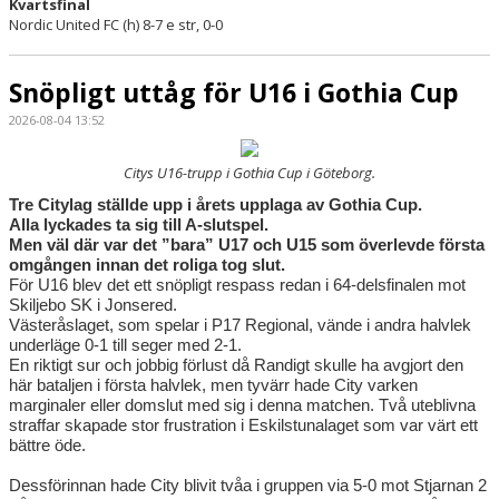
Kvartsfinal
Nordic United FC (h) 8-7 e str, 0-0
Snöpligt uttåg för U16 i Gothia Cup
2026-08-04 13:52
Citys U16-trupp i Gothia Cup i Göteborg.
Tre Citylag ställde upp i årets upplaga av Gothia Cup.
Alla lyckades ta sig till A-slutspel.
Men väl där var det ”bara” U17 och U15 som överlevde första
omgången innan det roliga tog slut.
För U16 blev det ett snöpligt respass redan i 64-delsfinalen mot
Skiljebo SK i Jonsered.
Västeråslaget, som spelar i P17 Regional, vände i andra halvlek
underläge 0-1 till seger med 2-1.
En riktigt sur och jobbig förlust då Randigt skulle ha avgjort den
här bataljen i första halvlek, men tyvärr hade City varken
marginaler eller domslut med sig i denna matchen. Två uteblivna
straffar skapade stor frustration i Eskilstunalaget som var värt ett
bättre öde.
Dessförinnan hade City blivit tvåa i gruppen via 5-0 mot Stjarnan 2