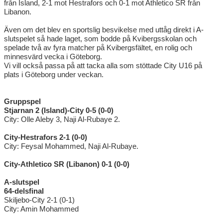
från Island, 2-1 mot Hestrafors och 0-1 mot Athletico SR från
Libanon.
Även om det blev en sportslig besvikelse med uttåg direkt i A-
slutspelet så hade laget, som bodde på Kvibergsskolan och
spelade två av fyra matcher på Kvibergsfältet, en rolig och
minnesvärd vecka i Göteborg.
Vi vill också passa på att tacka alla som stöttade City U16 på
plats i Göteborg under veckan.
Gruppspel
Stjarnan 2 (Island)-City 0-5 (0-0)
City: Olle Aleby 3, Naji Al-Rubaye 2.
City-Hestrafors 2-1 (0-0)
City: Feysal Mohammed, Naji Al-Rubaye.
City-Athletico SR (Libanon) 0-1 (0-0)
A-slutspel
64-delsfinal
Skiljebo-City 2-1 (0-1)
City: Amin Mohammed