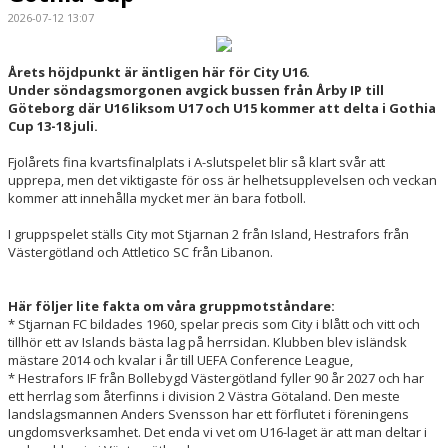
2026-07-12 13:07
Årets höjdpunkt är äntligen här för City U16.
Under söndagsmorgonen avgick bussen från Årby IP till
Göteborg där U16 liksom U17 och U15 kommer att delta i Gothia
Cup 13-18 juli.
Fjolårets fina kvartsfinalplats i A-slutspelet blir så klart svår att
upprepa, men det viktigaste för oss är helhetsupplevelsen och veckan
kommer att innehålla mycket mer än bara fotboll.
I gruppspelet ställs City mot Stjarnan 2 från Island, Hestrafors från
Västergötland och Attletico SC från Libanon.
Här följer lite fakta om våra gruppmotståndare:
* Stjarnan FC bildades 1960, spelar precis som City i blått och vitt och
tillhör ett av Islands bästa lag på herrsidan. Klubben blev isländsk
mästare 2014 och kvalar i år till UEFA Conference League,
* Hestrafors IF från Bollebygd Västergötland fyller 90 år 2027 och har
ett herrlag som återfinns i division 2 Västra Götaland. Den meste
landslagsmannen Anders Svensson har ett förflutet i föreningens
ungdomsverksamhet. Det enda vi vet om U16-laget är att man deltar i