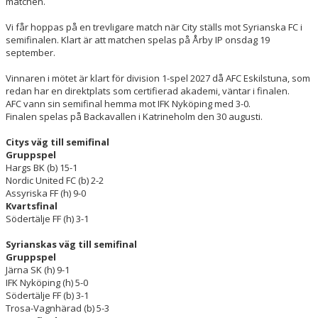
matchen.
Vi får hoppas på en trevligare match när City ställs mot Syrianska FC i
semifinalen. Klart är att matchen spelas på Årby IP onsdag 19
september.
Vinnaren i mötet är klart för division 1-spel 2027 då AFC Eskilstuna, som
redan har en direktplats som certifierad akademi, väntar i finalen.
AFC vann sin semifinal hemma mot IFK Nyköping med 3-0.
Finalen spelas på Backavallen i Katrineholm den 30 augusti.
Citys väg till semifinal
Gruppspel
Hargs BK (b) 15-1
Nordic United FC (b) 2-2
Assyriska FF (h) 9-0
Kvartsfinal
Södertälje FF (h) 3-1
Syrianskas väg till semifinal
Gruppspel
Järna SK (h) 9-1
IFK Nyköping (h) 5-0
Södertälje FF (b) 3-1
Trosa-Vagnhärad (b) 5-3