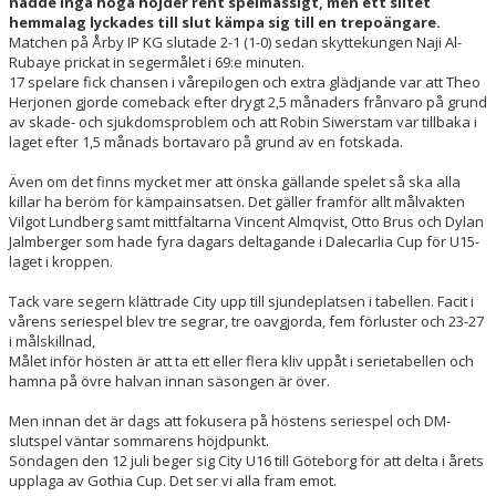
nådde inga höga höjder rent spelmässigt, men ett slitet
hemmalag lyckades till slut kämpa sig till en trepoängare.
Matchen på Årby IP KG slutade 2-1 (1-0) sedan skyttekungen Naji Al-
Rubaye prickat in segermålet i 69:e minuten.
17 spelare fick chansen i vårepilogen och extra glädjande var att Theo
Herjonen gjorde comeback efter drygt 2,5 månaders frånvaro på grund
av skade- och sjukdomsproblem och att Robin Siwerstam var tillbaka i
laget efter 1,5 månads bortavaro på grund av en fotskada.
Även om det finns mycket mer att önska gällande spelet så ska alla
killar ha beröm för kämpainsatsen. Det gäller framför allt målvakten
Vilgot Lundberg samt mittfältarna Vincent Almqvist, Otto Brus och Dylan
Jalmberger som hade fyra dagars deltagande i Dalecarlia Cup för U15-
laget i kroppen.
Tack vare segern klättrade City upp till sjundeplatsen i tabellen. Facit i
vårens seriespel blev tre segrar, tre oavgjorda, fem förluster och 23-27
i målskillnad,
Målet inför hösten är att ta ett eller flera kliv uppåt i serietabellen och
hamna på övre halvan innan säsongen är över.
Men innan det är dags att fokusera på höstens seriespel och DM-
slutspel väntar sommarens höjdpunkt.
Söndagen den 12 juli beger sig City U16 till Göteborg för att delta i årets
upplaga av Gothia Cup. Det ser vi alla fram emot.