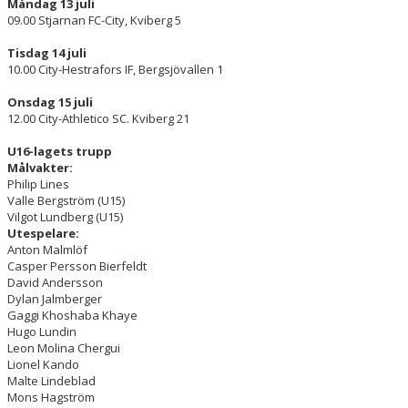
Måndag 13 juli
09.00 Stjarnan FC-City, Kviberg 5
Tisdag 14 juli
10.00 City-Hestrafors IF, Bergsjövallen 1
Onsdag 15 juli
12.00 City-Athletico SC. Kviberg 21
U16-lagets trupp
Målvakter:
Philip Lines
Valle Bergström (U15)
Vilgot Lundberg (U15)
Utespelare:
Anton Malmlöf
Casper Persson Bierfeldt
David Andersson
Dylan Jalmberger
Gaggi Khoshaba Khaye
Hugo Lundin
Leon Molina Chergui
Lionel Kando
Malte Lindeblad
Mons Hagström