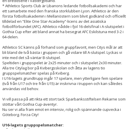
en breddserie i Västergötland.
* Athletico Sports Club är Libanons ledande fotbollsakademi och har
ett samarbete med den franska storklubben Lyon. Athletico är den
första fotbollsakademin i Mellanöstern som blivit godkänd och officiellt
tilldelad en ”Elite One Star-Academy”-licens av det asiatiska
fotbollförbundet (AFC). Athletico nådde i fjol 16-delsfinal i A-slutspelet i
Gothia Cup efter att bland annat ha besegrat AFC Eskilstuna med 3-2 i
64-delen.
Athletico SC känns på förhand som gruppfavorit, men Citys mål är att
bli bland de två bästa i gruppen och gå vidare till A-slutspel. Lyckas vi
inte med det så väntar B-slutspel.
Speltiden i gruppspelet är 2x25 minuter och i slutspelet 2x30 minuter.
Alla tre Citylag bor på Kvibergsskolan och åtta av lagens tio
gruppspelsmatcher spelas på Kviberg.
I U16-lagets grundtrupp ingår 17 spelare, men ytterligare fem spelare
(två från U17 och tre från U15) är inskrivna i truppen och kan således
användas vid behov.
Vi vill passa på att rikta ett stort tack Sparbanksstiftelsen Rekarne som
stöttar vårt Gothia Cup-äventyr.
Nu ser vi alla fram emot en intensiv, rolig och spännande cupvecka i
Göteborg. Forza City!
U16-lagets gruppspelsmatcher: