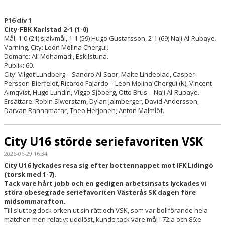
P16 div 1
City-FBK Karlstad 2-1 (1-0)
Mål: 1-0 (21) självmål, 1-1 (59) Hugo Gustafsson, 2-1 (69) Naji Al-Rubaye.
Varning, City: Leon Molina Chergui.
Domare: Ali Mohamadi, Eskilstuna.
Publik: 60.
City: Vilgot Lundberg – Sandro Al-Saor, Malte Lindeblad, Casper
Persson-Bierfeldt, Ricardo Fajardo – Leon Molina Chergui (K), Vincent
Almqvist, Hugo Lundin, Viggo Sjöberg, Otto Brus – Naji Al-Rubaye.
Ersättare: Robin Siwerstam, Dylan Jalmberger, David Andersson,
Darvan Rahnamafar, Theo Herjonen, Anton Malmlöf.
City U16 störde seriefavoriten VSK
2026-06-29 16:34
City U16 lyckades resa sig efter bottennappet mot IFK Lidingö
(torsk med 1-7).
Tack vare hårt jobb och en gedigen arbetsinsats lyckades vi
störa obesegrade seriefavoriten Västerås SK dagen före
midsommarafton.
Till slut tog dock orken ut sin rätt och VSK, som var bollförande hela
matchen men relativt uddlöst, kunde tack vare mål i 72:a och 86:e