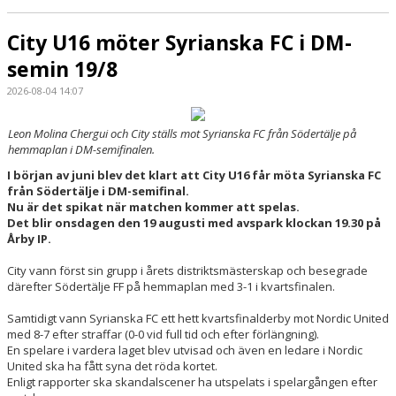
City U16 möter Syrianska FC i DM-
semin 19/8
2026-08-04 14:07
Leon Molina Chergui och City ställs mot Syrianska FC från Södertälje på
hemmaplan i DM-semifinalen.
I början av juni blev det klart att City U16 får möta Syrianska FC
från Södertälje i DM-semifinal.
Nu är det spikat när matchen kommer att spelas.
Det blir onsdagen den 19 augusti med avspark klockan 19.30 på
Årby IP.
City vann först sin grupp i årets distriktsmästerskap och besegrade
därefter Södertälje FF på hemmaplan med 3-1 i kvartsfinalen.
Samtidigt vann Syrianska FC ett hett kvartsfinalderby mot Nordic United
med 8-7 efter straffar (0-0 vid full tid och efter förlängning).
En spelare i vardera laget blev utvisad och även en ledare i Nordic
United ska ha fått syna det röda kortet.
Enligt rapporter ska skandalscener ha utspelats i spelargången efter