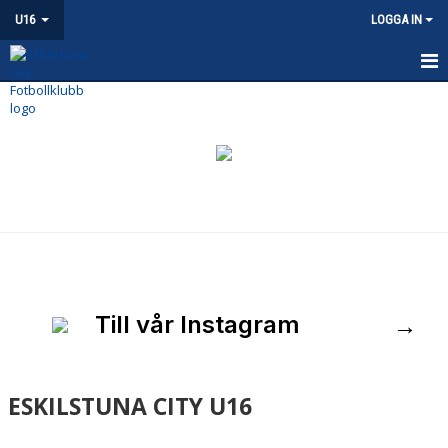
U16
LOGGA IN
U16
NYHETER
KALENDER
MATCHER
TRUPPEN
BILDGALLERI
→
Till vår Instagram
DOKUMENT
ESKILSTUNA CITY U16
KONTAKT