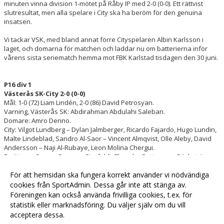
minuten vinna division 1-mötet på Råby IP med 2-0 (0-0). Ett rättvist
slutresultat, men alla spelare i City ska ha beröm för den genuina
insatsen.
Vi tackar VSK, med bland annat förre Cityspelaren Albin Karlsson i
laget, och domarna för matchen och laddar nu om batterierna inför
vårens sista seriematch hemma mot FBK Karlstad tisdagen den 30 juni.
P16 div 1
Västerås SK-City 2-0 (0-0)
Mål: 1-0 (72) Liam Lindén, 2-0 (86) David Petrosyan.
Varning, Västerås SK: Abdirahman Abdulahi Saleban.
Domare: Amro Denno.
City: Vilgot Lundberg – Dylan Jalmberger, Ricardo Fajardo, Hugo Lundin,
Malte Lindeblad, Sandro Al-Saor – Vincent Almqvist, Olle Aleby, David
Andersson – Naji Al-Rubaye, Leon Molina Chergui.
Ersättare: Casper Persson Bierfeldt, Theodor Pettersson Bäckström,
Anton Malmlöf, Darvan Rahnamafar, Viggo Sjöberg, Otto Brus, Lionel
För att hemsidan ska fungera korrekt använder vi nödvändiga
Kando.
cookies från SportAdmin. Dessa går inte att stänga av.
Föreningen kan också använda frivilliga cookies, t.ex. för
Fler nyheter >>
statistik eller marknadsföring. Du väljer själv om du vill
acceptera dessa.