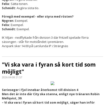
Felix:
Sätta tonen.
Schmidt:
Avgöra sista tio.
Föregå med exempel - eller styra med rösten?
Nygren:
Exempel.
Felix:
Exempel.
Schmidt:
Exempel.
IK Viljan - nedflyttade från division 3 där Fritzell spelade förra
säsongen - står för motståndet i premiären.
Avspark sker 14.00 på Larslunda IP i Strängnäs
"Vi ska vara i fyran så kort tid som
möjligt"
2026-04-08 21:57
Serieseger i fjol innebar återkomst till division 4
Men det är inte där City ska stanna, enligt nye tränaren Robin
Mellqvist, 39.
– Vi ska vara i fyran så kort tid som möjligt, säger han inför