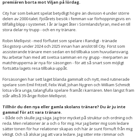
premiären borta mot Viljan på lördag.
City har som bekant spelat betydligt högre än division 4 under större
delen av 2000-talet. Fjolårets besök i femman var förhoppningsvis en
tillfällig blipp i systemet. I år är laget åter i Sörmlandsfyran, med en till
stora delar ny trupp - och en ny tränare.
Robin Mellqvist - med förflutet som spelare i Randigt - tränade
Skogstorp under 2024 och 2025 innan han anslöt till City. Först som
assisterande tränare men sedan en tid tillbaka som huvudansvarig.
Nu arbetar han med att svetsa samman en ny grupp - merparten av
matchtrupperna är nya för säsongen - för att så snart som möjligt
fortsätta lagets resa tillbaka uppåt.
Försäsongen har sett laget blanda gammalt och nytt, med rutinerade
spelare som Emil Fritzell, Felix Wall, Johan Nygren och William Schmidt
lotsa våra unga, talangfulla spelare framåt i karriären. Men längst fram
står alltså 39-årige Robin Mellqvist.
Tillhör du den nya eller gamla skolans tränare? Du är ju inte
gammal för att vara tränare.
– Både och skulle jag säga. Jag tror mycket på struktur och ordning och
reda. Men relationer är a och o för mig. Hur jag beter mig som ledare
sätter tonen för hur relationer skapas och här är sunt förnuft från mig
viktigt. Och så älskar jag att vara ledare. Jag sitter inte i timmar och