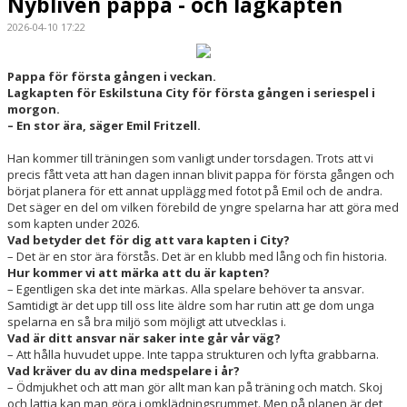
Nybliven pappa - och lagkapten
2026-04-10 17:22
Pappa för första gången i veckan.
Lagkapten för Eskilstuna City för första gången i seriespel i
morgon.
– En stor ära, säger Emil Fritzell.
Han kommer till träningen som vanligt under torsdagen. Trots att vi
precis fått veta att han dagen innan blivit pappa för första gången och
börjat planera för ett annat upplägg med fotot på Emil och de andra.
Det säger en del om vilken förebild de yngre spelarna har att göra med
som kapten under 2026.
Vad betyder det för dig att vara kapten i City?
– Det är en stor ära förstås. Det är en klubb med lång och fin historia.
Hur kommer vi att märka att du är kapten?
– Egentligen ska det inte märkas. Alla spelare behöver ta ansvar.
Samtidigt är det upp till oss lite äldre som har rutin att ge dom unga
spelarna en så bra miljö som möjligt att utvecklas i.
Vad är ditt ansvar när saker inte går vår väg?
– Att hålla huvudet uppe. Inte tappa strukturen och lyfta grabbarna.
Vad kräver du av dina medspelare i år?
– Ödmjukhet och att man gör allt man kan på träning och match. Skoj
och lattja kan man göra i omklädningsrummet. Men på planen är det