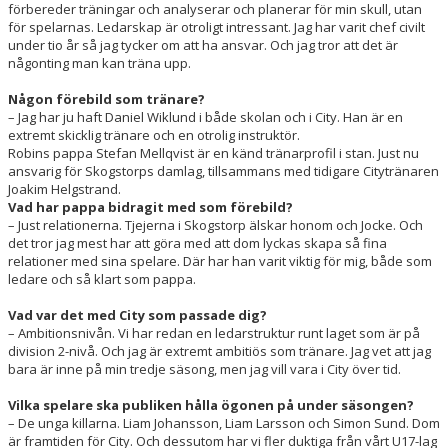
förbereder träningar och analyserar och planerar för min skull, utan
för spelarnas. Ledarskap är otroligt intressant. Jag har varit chef civilt
under tio år så jag tycker om att ha ansvar. Och jag tror att det är
någonting man kan träna upp.
Någon förebild som tränare?
– Jag har ju haft Daniel Wiklund i både skolan och i City. Han är en
extremt skicklig tränare och en otrolig instruktör.
Robins pappa Stefan Mellqvist är en känd tränarprofil i stan. Just nu
ansvarig för Skogstorps damlag, tillsammans med tidigare Citytränaren
Joakim Helgstrand.
Vad har pappa bidragit med som förebild?
– Just relationerna. Tjejerna i Skogstorp älskar honom och Jocke. Och
det tror jag mest har att göra med att dom lyckas skapa så fina
relationer med sina spelare. Där har han varit viktig för mig, både som
ledare och så klart som pappa.
Vad var det med City som passade dig?
– Ambitionsnivån. Vi har redan en ledarstruktur runt laget som är på
division 2-nivå. Och jag är extremt ambitiös som tränare. Jag vet att jag
bara är inne på min tredje säsong, men jag vill vara i City över tid.
Vilka spelare ska publiken hålla ögonen på under säsongen?
– De unga killarna. Liam Johansson, Liam Larsson och Simon Sund. Dom
är framtiden för City. Och dessutom har vi fler duktiga från vårt U17-lag