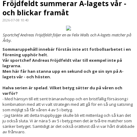
Fröjdfeldt summerar A-lagets vår -
och blickar framåt
STÖDMEDLEMSKAP
2026-07-08 10:40
Sportchef Andreas Fröjdfeldt följer en av Felix Walls och A-lagets matcher på
Årby.
Sommaruppehåll innebär förstås inte att fotbollsarbetet i en
förening upphör helt.
Vår sportchef Andreas Fröjdfeldt vilar till exempel inte på
lagrarna.
Men här får han stanna upp en sekund och ge sin syn på A-
lagets vår - och hösten.
Halva serien är spelad. Vilket betyg sätter du på våren och
varför?
- Med hänsyn till ett sent tränaravhopp och en bristfällig försäsong i
kombination med att vi valt strategin med att gå för en så ung satsning
som möjligt så får våren 4 av 5 i betyg.
- Jag tänkte att detta truppbygge skulle bli ett mittenlag och så kan det
ju också sluta. Vi är nära 5 av 5 i betyg men det är två-tre matcher som
sänker betyget. Samtidigt är det också orättvist då vi var hårt drabbade
av frånvaro.