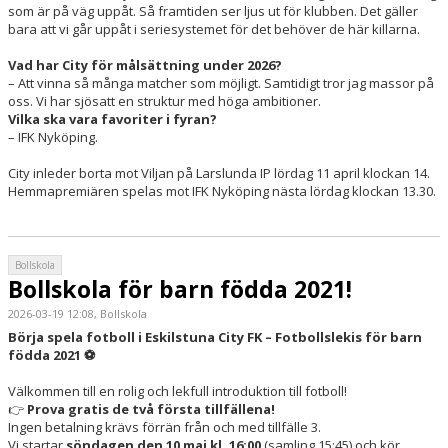
som är på väg uppåt. Så framtiden ser ljus ut för klubben. Det gäller
bara att vi går uppåt i seriesystemet för det behöver de här killarna.
Vad har City för målsättning under 2026?
– Att vinna så många matcher som möjligt. Samtidigt tror jag massor på
oss. Vi har sjösatt en struktur med höga ambitioner.
Vilka ska vara favoriter i fyran?
– IFK Nyköping.
City inleder borta mot Viljan på Larslunda IP lördag 11 april klockan 14.
Hemmapremiären spelas mot IFK Nyköping nästa lördag klockan 13.30.
Bollskola
Bollskola för barn födda 2021!
2026-03-19 12:08, Bollskola
Börja spela fotboll i Eskilstuna City FK – Fotbollslekis för barn
födda 2021 ⚽
Välkommen till en rolig och lekfull introduktion till fotboll!
👉
Prova gratis de två första tillfällena!
Ingen betalning krävs förrän från och med tillfälle 3.
Vi startar
söndagen den 10 maj kl. 16:00
(samling 15:45) och kör