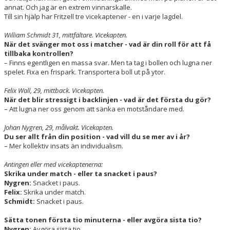
annat. Och jag är en extrem vinnarskalle.
Till sin hjälp har Fritzell tre vicekaptener - en i varje lagdel.
William Schmidt 31, mittfältare. Vicekapten.
När det svänger mot oss i matcher - vad är din roll för att få
tillbaka kontrollen?
– Finns egentligen en massa svar. Men ta tag i bollen och lugna ner
spelet. Fixa en frispark. Transportera boll ut på ytor.
Felix Wall, 29, mittback. Vicekapten.
När det blir stressigt i backlinjen - vad är det första du gör?
– Att lugna ner oss genom att sänka en motståndare med.
Johan Nygren, 29, målvakt. Vicekapten.
Du ser allt från din position - vad vill du se mer av i år?
– Mer kollektiv insats än individualism.
Antingen eller med vicekaptenerna:
Skrika under match - eller ta snacket i paus?
Nygren:
Snacket i paus.
Felix:
Skrika under match.
Schmidt:
Snacket i paus.
Sätta tonen första tio minuterna - eller avgöra sista tio?
Nygren:
Avgöra sista tio.