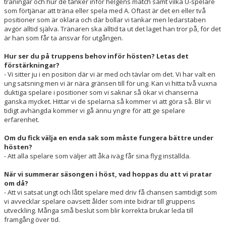
träningar och hur de tänker inför helgens match samt vilka U-spelare
som förtjänar att träna eller spela med A. Oftast är det en eller två
positioner som är oklara och där bollar vi tankar men ledarstaben
avgör alltid själva. Tränaren ska alltid ta ut det laget han tror på, för det
är han som får ta ansvar för utgången.
Hur ser du på truppens behov inför hösten? Letas det
förstärkningar?
- Vi sitter ju i en position där vi är med och tävlar om det. Vi har valt en
ung satsning men vi är nära gränsen till för ung. Kan vi hitta två vuxna
duktiga spelare i positioner som vi saknar så ökar vi chanserna
ganska mycket. Hittar vi de spelarna så kommer vi att göra så. Blir vi
tidigt avhängda kommer vi gå ännu yngre för att ge spelare
erfarenhet.
Om du fick välja en enda sak som måste fungera bättre under
hösten?
- Att alla spelare som väljer att åka iväg får sina flyg inställda.
När vi summerar säsongen i höst, vad hoppas du att vi pratar
om då?
- Att vi satsat ungt och låtit spelare med driv få chansen samtidigt som
vi avvecklar spelare oavsett ålder som inte bidrar till gruppens
utveckling. Många små beslut som blir korrekta brukar leda till
framgång över tid.