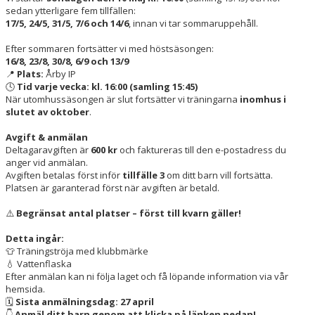
sedan ytterligare fem tillfällen:
17/5, 24/5, 31/5, 7/6 och 14/6
, innan vi tar sommaruppehåll.
Efter sommaren fortsätter vi med höstsäsongen:
16/8, 23/8, 30/8, 6/9 och 13/9
📍
Plats:
Årby IP
🕓
Tid varje vecka: kl. 16:00 (samling 15:45)
När utomhussäsongen är slut fortsätter vi träningarna
inomhus i
slutet av oktober
.
Avgift & anmälan
Deltagaravgiften är
600 kr
och faktureras till den e-postadress du
anger vid anmälan.
Avgiften betalas först inför
tillfälle 3
om ditt barn vill fortsätta.
Platsen är garanterad först när avgiften är betald.
⚠️
Begränsat antal platser – först till kvarn gäller!
Detta ingår:
👕 Träningströja med klubbmärke
💧 Vattenflaska
Efter anmälan kan ni följa laget och få löpande information via vår
hemsida.
🗓
Sista anmälningsdag: 27 april
👇
Anmäl ditt barn genom att klicka på länken nedan!