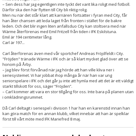
– Sen dess har jag egentligen inte tyckt det varit lika roligt med fotboll.
Därför ska den här flytten till City bli riktig rolig.
Men nu när det står klart att karriären fortsätter i fyran med City, får
han åter chansen att leda laget från fronten i stället för de bakre
leden. Och det blir ingen liten anfallsduo City kan stoltsera med när
Wärme återförenas med Emil Fritzell från tiden i IFK Eskilstuna.
Emil är 194 centimeter lång.
Carl är 197...
Carl återförenas även med vår sportchef Andreas Fröjdfeldt i City.
"Fröjden" tränade Wärme i IFK och är så klart mycket glad över att se
honom på Årby.
– Jag blev först förvånad när jag hörde att han ville kliva ner i
seriesystemet. Vi har jobbat ihop många år när han var ung
seniorspelare i IFK och det går ju inte att hymla med att det är ett väldigt
starkt tillskott för oss, säger “Fröjden”.
– Carl kommer att vara en stor tillgång för oss. Inte bara på planen utan
i omklädningsrummet.
Då Carl deltagit i seriespel i division 1 har han en karenstid innan han
kan göra match för en annan klubb, vilket innebär att han är spelklar
först till vårt möte med IFK Mariefred 8 maj.