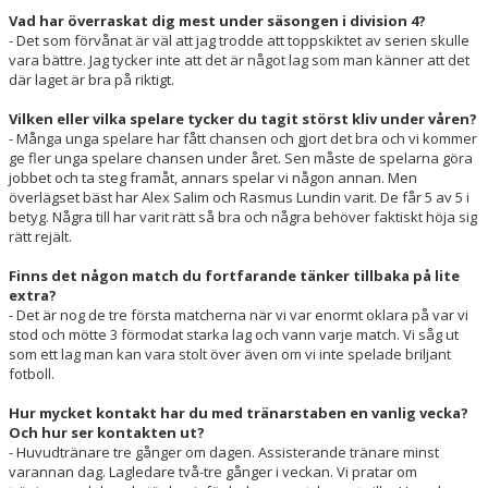
Vad har överraskat dig mest under säsongen i division 4?
- Det som förvånat är väl att jag trodde att toppskiktet av serien skulle
vara bättre. Jag tycker inte att det är något lag som man känner att det
där laget är bra på riktigt.
Vilken eller vilka spelare tycker du tagit störst kliv under våren?
- Många unga spelare har fått chansen och gjort det bra och vi kommer
ge fler unga spelare chansen under året. Sen måste de spelarna göra
jobbet och ta steg framåt, annars spelar vi någon annan. Men
överlägset bäst har Alex Salim och Rasmus Lundin varit. De får 5 av 5 i
betyg. Några till har varit rätt så bra och några behöver faktiskt höja sig
rätt rejält.
Finns det någon match du fortfarande tänker tillbaka på lite
extra?
- Det är nog de tre första matcherna när vi var enormt oklara på var vi
stod och mötte 3 förmodat starka lag och vann varje match. Vi såg ut
som ett lag man kan vara stolt över även om vi inte spelade briljant
fotboll.
Hur mycket kontakt har du med tränarstaben en vanlig vecka?
Och hur ser kontakten ut?
- Huvudtränare tre gånger om dagen. Assisterande tränare minst
varannan dag. Lagledare två-tre gånger i veckan. Vi pratar om