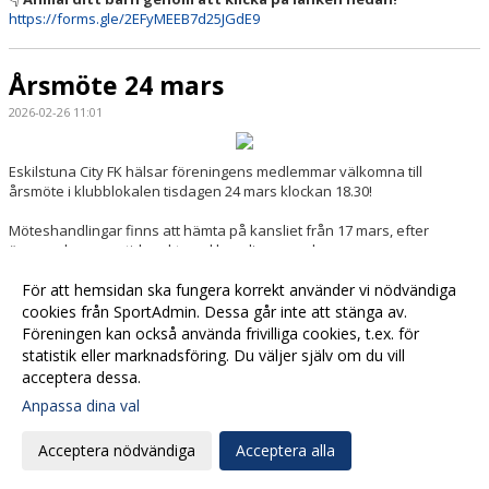
https://forms.gle/2EFyMEEB7d25JGdE9
Årsmöte 24 mars
2026-02-26 11:01
Eskilstuna City FK hälsar föreningens medlemmar välkomna till
årsmöte i klubblokalen tisdagen 24 mars klockan 18.30!
Möteshandlingar finns att hämta på kansliet från 17 mars, efter
överenskommen tidpunkt med kanslipersonalen.
Välkomna!
För att hemsidan ska fungera korrekt använder vi nödvändiga
cookies från SportAdmin. Dessa går inte att stänga av.
Föreningen kan också använda frivilliga cookies, t.ex. för
Fler nyheter >>
statistik eller marknadsföring. Du väljer själv om du vill
acceptera dessa.
Anpassa dina val
Cookie-
Gå till
inställningar
Webbversion
Acceptera nödvändiga
Acceptera alla