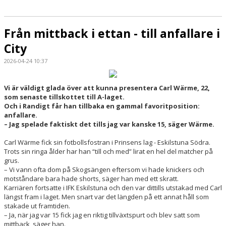
Från mittback i ettan - till anfallare i
City
2026-04-24 10:37
Vi är väldigt glada över att kunna presentera Carl Wärme, 22,
som senaste tillskottet till A-laget.
Och i Randigt får han tillbaka en gammal favoritposition:
anfallare.
– Jag spelade faktiskt det tills jag var kanske 15, säger Wärme.
Carl Wärme fick sin fotbollsfostran i Prinsens lag - Eskilstuna Södra.
Trots sin ringa ålder har han “till och med” lirat en hel del matcher på
grus.
– Vi vann ofta dom på Skogsängen eftersom vi hade knickers och
motståndare bara hade shorts, säger han med ett skratt.
Karriären fortsatte i IFK Eskilstuna och den var dittills utstakad med Carl
längst fram i laget. Men snart var det längden på ett annat håll som
stakade ut framtiden.
– Ja, när jag var 15 fick jag en riktig tillväxtspurt och blev satt som
mittback, säger han.