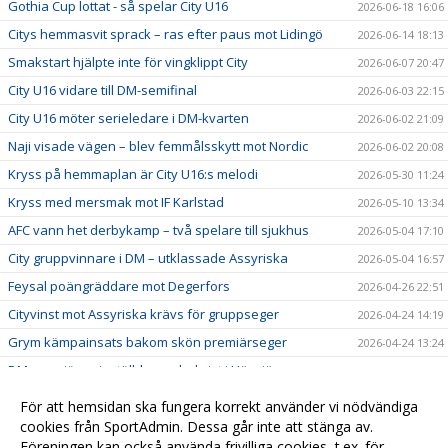
Gothia Cup lottat - så spelar City U16
2026-06-18 16:06
Citys hemmasvit sprack – ras efter paus mot Lidingö
2026-06-14 18:13
Smakstart hjälpte inte för vingklippt City
2026-06-07 20:47
City U16 vidare till DM-semifinal
2026-06-03 22:15
City U16 möter serieledare i DM-kvarten
2026-06-02 21:09
Naji visade vägen – blev femmålsskytt mot Nordic
2026-06-02 20:08
Kryss på hemmaplan är City U16:s melodi
2026-05-30 11:24
Kryss med mersmak mot IF Karlstad
2026-05-10 13:34
AFC vann het derbykamp – två spelare till sjukhus
2026-05-04 17:10
City gruppvinnare i DM – utklassade Assyriska
2026-05-04 16:57
Feysal poängräddare mot Degerfors
2026-04-26 22:51
Cityvinst mot Assyriska krävs för gruppseger
2026-04-24 14:19
Grym kämpainsats bakom skön premiärseger
2026-04-24 13:24
DM-premiären inställd – spelarbrist i Högsjö
2026-03-21 00:53
Nu börjar säsongen på riktigt för U16
2026-03-18 17:17
För att hemsidan ska fungera korrekt använder vi nödvändiga
Gothia
cookies från SportAdmin. Dessa går inte att stänga av.
2026-03-09 20:52
Föreningen kan också använda frivilliga cookies, t.ex. för