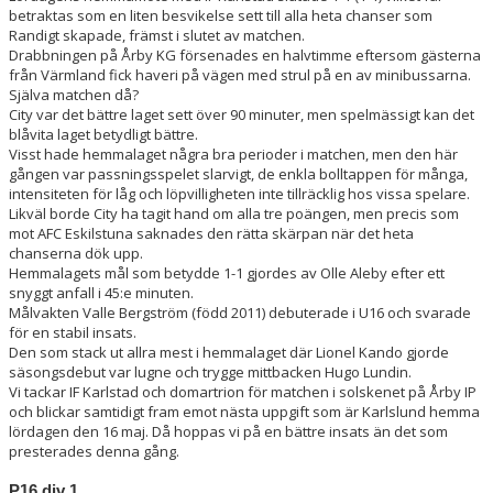
betraktas som en liten besvikelse sett till alla heta chanser som
Randigt skapade, främst i slutet av matchen.
Drabbningen på Årby KG försenades en halvtimme eftersom gästerna
från Värmland fick haveri på vägen med strul på en av minibussarna.
Själva matchen då?
City var det bättre laget sett över 90 minuter, men spelmässigt kan det
blåvita laget betydligt bättre.
Visst hade hemmalaget några bra perioder i matchen, men den här
gången var passningsspelet slarvigt, de enkla bolltappen för många,
intensiteten för låg och löpvilligheten inte tillräcklig hos vissa spelare.
Likväl borde City ha tagit hand om alla tre poängen, men precis som
mot AFC Eskilstuna saknades den rätta skärpan när det heta
chanserna dök upp.
Hemmalagets mål som betydde 1-1 gjordes av Olle Aleby efter ett
snyggt anfall i 45:e minuten.
Målvakten Valle Bergström (född 2011) debuterade i U16 och svarade
för en stabil insats.
Den som stack ut allra mest i hemmalaget där Lionel Kando gjorde
säsongsdebut var lugne och trygge mittbacken Hugo Lundin.
Vi tackar IF Karlstad och domartrion för matchen i solskenet på Årby IP
och blickar samtidigt fram emot nästa uppgift som är Karlslund hemma
lördagen den 16 maj. Då hoppas vi på en bättre insats än det som
presterades denna gång.
P16 div 1