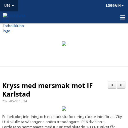
U16
LOGGA IN
U16
NYHETER
KALENDER
MATCHER
TRUPPEN
Kryss med mersmak mot IF
<
>
BILDGALLERI
Karlstad
2026-05-10 13:34
DOKUMENT
KONTAKT
En helt okej inledning och en stark slutforcering räckte inte för att City
U16 skulle ta säsongens andra trepoängare i P16 division 1.
Lördagens hemmamöte med IF Karlstad slutade 1-1 (1-1) vilket får