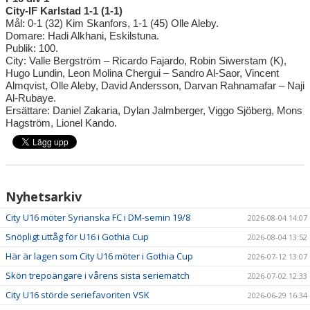
City-IF Karlstad 1-1 (1-1)
Mål: 0-1 (32) Kim Skanfors, 1-1 (45) Olle Aleby.
Domare: Hadi Alkhani, Eskilstuna.
Publik: 100.
City: Valle Bergström – Ricardo Fajardo, Robin Siwerstam (K),
Hugo Lundin, Leon Molina Chergui – Sandro Al-Saor, Vincent
Almqvist, Olle Aleby, David Andersson, Darvan Rahnamafar – Naji
Al-Rubaye.
Ersättare: Daniel Zakaria, Dylan Jalmberger, Viggo Sjöberg, Mons
Hagström, Lionel Kando.
Nyhetsarkiv
City U16 möter Syrianska FC i DM-semin 19/8
2026-08-04 14:07
Snöpligt uttåg för U16 i Gothia Cup
2026-08-04 13:52
Här är lagen som City U16 möter i Gothia Cup
2026-07-12 13:07
Skön trepoängare i vårens sista seriematch
2026-07-02 12:33
City U16 störde seriefavoriten VSK
2026-06-29 16:34