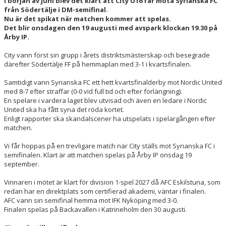
I början av juni blev det klart att City U16 får möta Syrianska FC
från Södertälje i DM-semifinal.
Nu är det spikat när matchen kommer att spelas.
Det blir onsdagen den 19 augusti med avspark klockan 19.30 på
Årby IP.
City vann först sin grupp i årets distriktsmästerskap och besegrade
därefter Södertälje FF på hemmaplan med 3-1 i kvartsfinalen.
Samtidigt vann Syrianska FC ett hett kvartsfinalderby mot Nordic United
med 8-7 efter straffar (0-0 vid full tid och efter förlängning).
En spelare i vardera laget blev utvisad och även en ledare i Nordic
United ska ha fått syna det röda kortet.
Enligt rapporter ska skandalscener ha utspelats i spelargången efter
matchen.
Vi får hoppas på en trevligare match när City ställs mot Syrianska FC i
semifinalen. Klart är att matchen spelas på Årby IP onsdag 19
september.
Vinnaren i mötet är klart för division 1-spel 2027 då AFC Eskilstuna, som
redan har en direktplats som certifierad akademi, väntar i finalen.
AFC vann sin semifinal hemma mot IFK Nyköping med 3-0.
Finalen spelas på Backavallen i Katrineholm den 30 augusti.