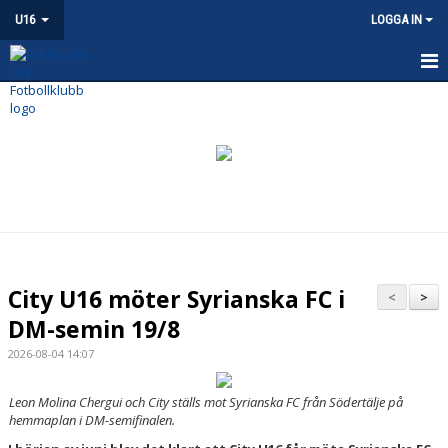
U16
LOGGA IN
U16
NYHETER
KALENDER
MATCHER
TRUPPEN
City U16 möter Syrianska FC i
<
>
BILDGALLERI
DM-semin 19/8
2026-08-04 14:07
DOKUMENT
Leon Molina Chergui och City ställs mot Syrianska FC från Södertälje på
KONTAKT
hemmaplan i DM-semifinalen.