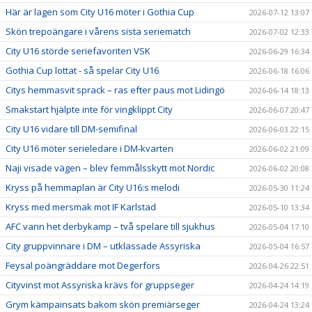
Här är lagen som City U16 möter i Gothia Cup
2026-07-12 13:07
Skön trepoängare i vårens sista seriematch
2026-07-02 12:33
City U16 störde seriefavoriten VSK
2026-06-29 16:34
Gothia Cup lottat - så spelar City U16
2026-06-18 16:06
Citys hemmasvit sprack – ras efter paus mot Lidingö
2026-06-14 18:13
Smakstart hjälpte inte för vingklippt City
2026-06-07 20:47
City U16 vidare till DM-semifinal
2026-06-03 22:15
City U16 möter serieledare i DM-kvarten
2026-06-02 21:09
Naji visade vägen – blev femmålsskytt mot Nordic
2026-06-02 20:08
Kryss på hemmaplan är City U16:s melodi
2026-05-30 11:24
Kryss med mersmak mot IF Karlstad
2026-05-10 13:34
AFC vann het derbykamp – två spelare till sjukhus
2026-05-04 17:10
City gruppvinnare i DM – utklassade Assyriska
2026-05-04 16:57
Feysal poängräddare mot Degerfors
2026-04-26 22:51
Cityvinst mot Assyriska krävs för gruppseger
2026-04-24 14:19
Grym kämpainsats bakom skön premiärseger
2026-04-24 13:24