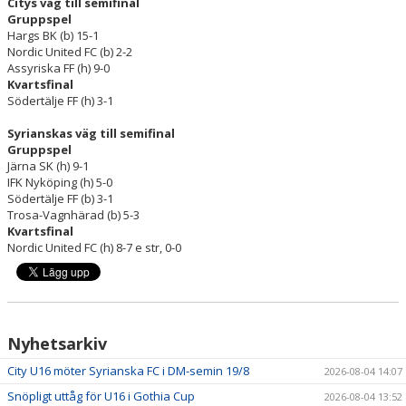
Citys väg till semifinal
Gruppspel
Hargs BK (b) 15-1
Nordic United FC (b) 2-2
Assyriska FF (h) 9-0
Kvartsfinal
Södertälje FF (h) 3-1
Syrianskas väg till semifinal
Gruppspel
Järna SK (h) 9-1
IFK Nyköping (h) 5-0
Södertälje FF (b) 3-1
Trosa-Vagnhärad (b) 5-3
Kvartsfinal
Nordic United FC (h) 8-7 e str, 0-0
Nyhetsarkiv
City U16 möter Syrianska FC i DM-semin 19/8
2026-08-04 14:07
Snöpligt uttåg för U16 i Gothia Cup
2026-08-04 13:52