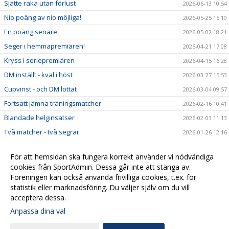
Sjätte raka utan förlust
2026-06-13 10:54
Nio poäng av nio möjliga!
2026-05-25 15:19
En poäng senare
2026-05-02 18:21
Seger i hemmapremiären!
2026-04-21 17:08
Kryss i seriepremiären
2026-04-15 16:28
DM inställt - kval i höst
2026-03-27 15:53
Cupvinst - och DM lottat
2026-03-04 09:57
Fortsatt jämna träningsmatcher
2026-02-16 10:41
Blandade helginsatser
2026-02-03 11:13
Två matcher - två segrar
2026-01-26 12:16
För att hemsidan ska fungera korrekt använder vi nödvändiga
cookies från SportAdmin. Dessa går inte att stänga av.
Föreningen kan också använda frivilliga cookies, t.ex. för
statistik eller marknadsföring. Du väljer själv om du vill
acceptera dessa.
Anpassa dina val
Cookie-
Gå till