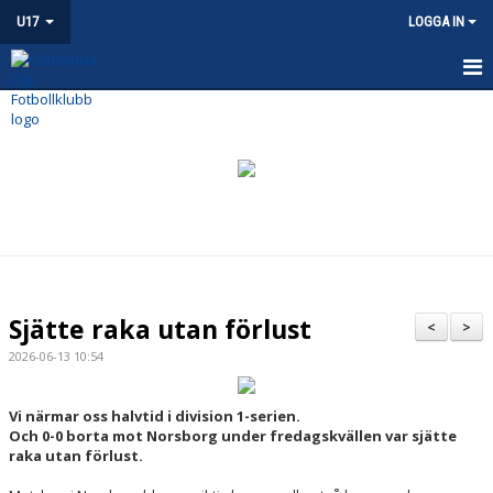
U17
LOGGA IN
HEM
NYHETER
KALENDER
MATCHER
TRUPPEN
Sjätte raka utan förlust
<
>
BILDGALLERI
2026-06-13 10:54
DOKUMENT
Vi närmar oss halvtid i division 1-serien.
Och 0-0 borta mot Norsborg under fredagskvällen var sjätte
KONTAKT
raka utan förlust.