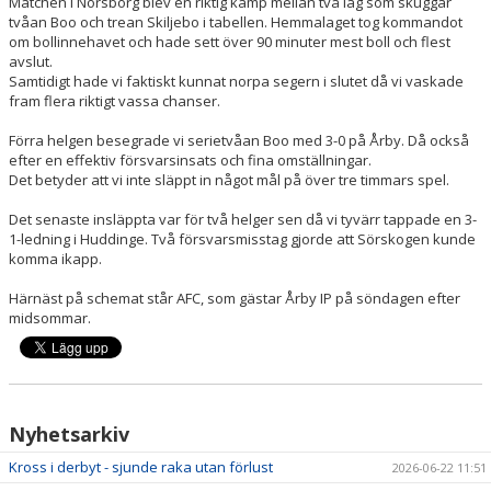
Matchen i Norsborg blev en riktig kamp mellan två lag som skuggar
tvåan Boo och trean Skiljebo i tabellen. Hemmalaget tog kommandot
om bollinnehavet och hade sett över 90 minuter mest boll och flest
avslut.
Samtidigt hade vi faktiskt kunnat norpa segern i slutet då vi vaskade
fram flera riktigt vassa chanser.
Förra helgen besegrade vi serietvåan Boo med 3-0 på Årby. Då också
efter en effektiv försvarsinsats och fina omställningar.
Det betyder att vi inte släppt in något mål på över tre timmars spel.
Det senaste insläppta var för två helger sen då vi tyvärr tappade en 3-
1-ledning i Huddinge. Två försvarsmisstag gjorde att Sörskogen kunde
komma ikapp.
Härnäst på schemat står AFC, som gästar Årby IP på söndagen efter
midsommar.
Nyhetsarkiv
Kross i derbyt - sjunde raka utan förlust
2026-06-22 11:51